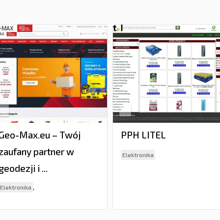
Geo-Max.eu – Twój
PPH LITEL
zaufany partner w
Elektronika
geodezji i ...
,
Elektronika
,
Hurtownie i producenci
Pozostałe