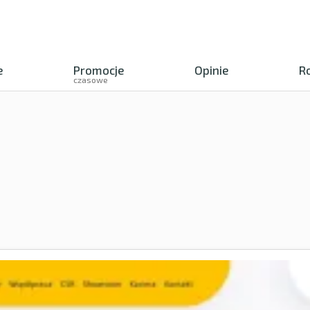
e
Promocje
Opinie
R
czasowe