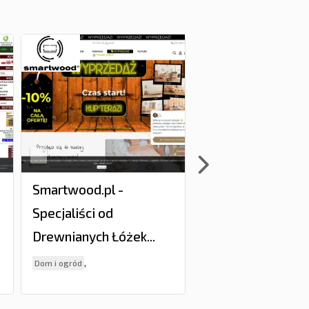
Smartwood.pl -
Producent mebli L
Specjaliści od
Lingre.pl
Drewnianych Łóżek...
,
Dom i ogród
Hurtownie i producenci
,
Dom i ogród
Hurtownie i producenci