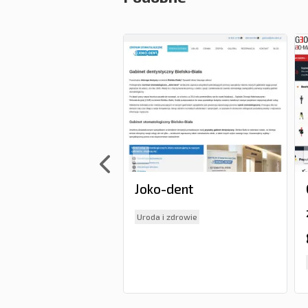
l Pruszyński
Joko-dent
e i producenci
Uroda i zdrowie