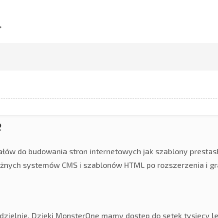
e
e
ałów do budowania stron internetowych jak szablony presta
żnych systemów CMS i szablonów HTML po rozszerzenia i gra
zielnie. Dzięki MonsterOne mamy dostęp do setek tysięcy l