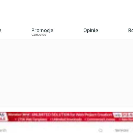
e
Promocje
Opinie
R
czasowe