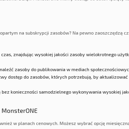
partym na subskrypcji zasobów? Na pewno zaoszczędzą czas
czas, znajdując wysokiej jakości zasoby wielokrotnego użytku
aleźć zasoby do publikowania w mediach społecznościowych i
twy dostęp do zasobów, których potrzebują, by aktualizować 
 bez konieczności samodzielnego wykonywania wysokiej jako
ia MonsterONE
wnież w planach cenowych. Możesz wybrać opcję miesięczną,