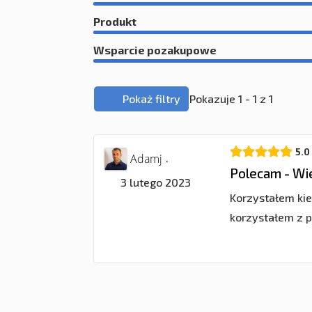
Produkt
Wsparcie pozakupowe
Pokaż filtry
Pokazuje 1 - 1 z 1
5.0
Adamj
·
Polecam - Wi
3 lutego 2023
Korzystałem kie
korzystałem z 