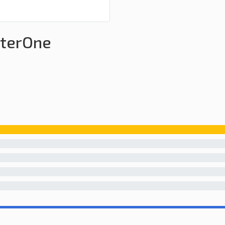
Sklepy Open Source
terOne