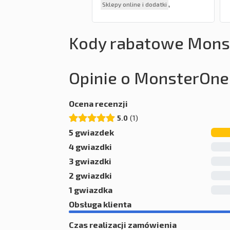
,
Sklepy online i dodatki
Sklepy Open Source
Kody rabatowe Mons
Opinie o MonsterOne
Ocena recenzji
5.0
1
5 gwiazdek
4 gwiazdki
3 gwiazdki
2 gwiazdki
1 gwiazdka
Obsługa klienta
Czas realizacji zamówienia