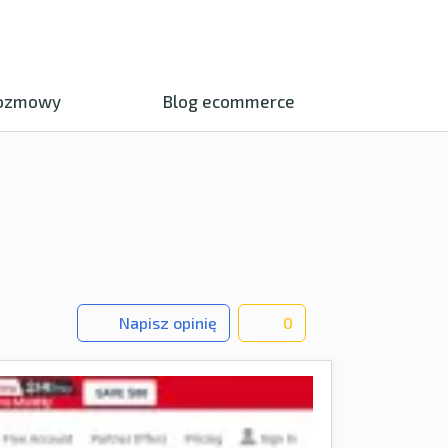
ozmowy
Blog ecommerce
Napisz opinię
0