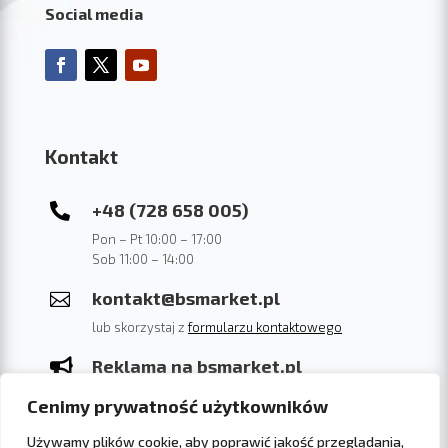
Social media
Kontakt
+48 (728 658 005)

Pon – Pt 10:00 – 17:00
Sob 11:00 – 14:00
kontakt@bsmarket.pl

lub skorzystaj z
formularzu kontaktowego
Reklama na bsmarket.pl

Sprawdź cennik na 2022 rok. link.
Cenimy prywatność użytkowników
Agencja eCommerce

Używamy plików cookie, aby poprawić jakość przeglądania,