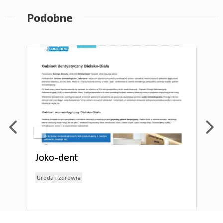
Podobne
Joko-dent
Ge
w g
Uroda i zdrowie
Ele