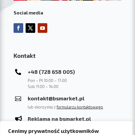
Social media
Kontakt
+48 (728 658 005)

Pon – Pt 10:00 – 17:00
Sob 11:00 – 14:00
kontakt@bsmarket.pl

lub skorzystaj z
formularzu kontaktowego
Reklama na bsmarket.pl

Sprawdź cennik na 2022 rok. link.
Cenimy prywatność użytkowników