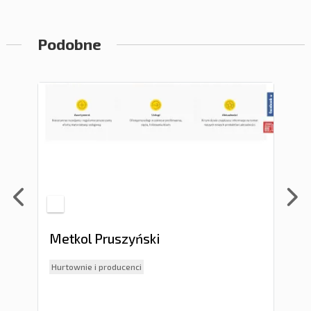
Podobne
Metkol Pruszyński
Jo
Hurtownie i producenci
Uro