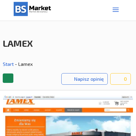
LAMEX
Start
-
Lamex
Napisz opinię
0