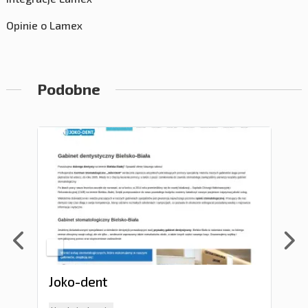
Opinie o Lamex
Podobne
Joko-dent
Ge
w g