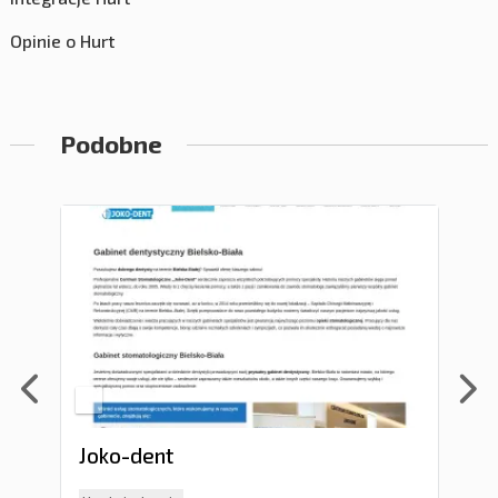
Opinie o Hurt
Podobne
Joko-dent
Ge
w g