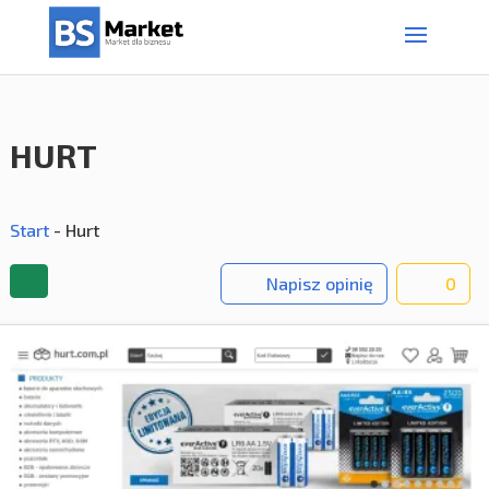
HURT
Start
-
Hurt
Napisz opinię
0