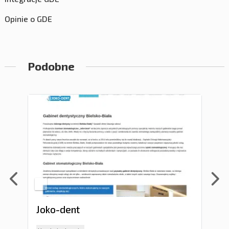
Opinie o GDE
Podobne
Joko-dent
Ge
w g